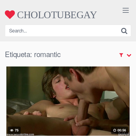
Skip
to
CHOLOTUBEGAY
content
Etiqueta:
romantic
75
00:56